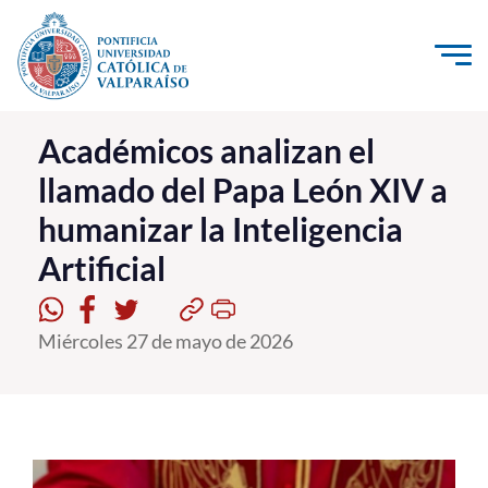
Click acá para ir directamente al contenido
La Universidad
Académicos analizan el
llamado del Papa León XIV a
Investigación, Creación e Innovación
humanizar la Inteligencia
PUCV Internacional
Artificial
Vinculación con el Medio
Admisión
Miércoles 27 de mayo de 2026
Pregrado
Postgrado
Formación Continua