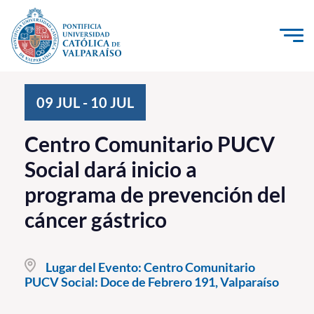
Click acá para ir directamente al contenido
La Universidad
09
JUL
-
10
JUL
Investigación, Creación e Innovación
Centro Comunitario PUCV
PUCV Internacional
Social dará inicio a
Vinculación con el Medio
programa de prevención del
cáncer gástrico
Admisión
Pregrado
Lugar del Evento:
Centro Comunitario
Postgrado
PUCV Social: Doce de Febrero 191, Valparaíso
Formación Continua