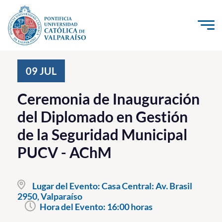
Click acá para ir directamente al contenido
La Universidad
09
JUL
Investigación, Creación e Innovación
Ceremonia de Inauguración
PUCV Internacional
del Diplomado en Gestión
Vinculación con el Medio
de la Seguridad Municipal
PUCV - AChM
Admisión
Pregrado
Lugar del Evento:
Casa Central: Av. Brasil
2950, Valparaíso
Postgrado
Hora del Evento:
16:00 horas
Formación Continua