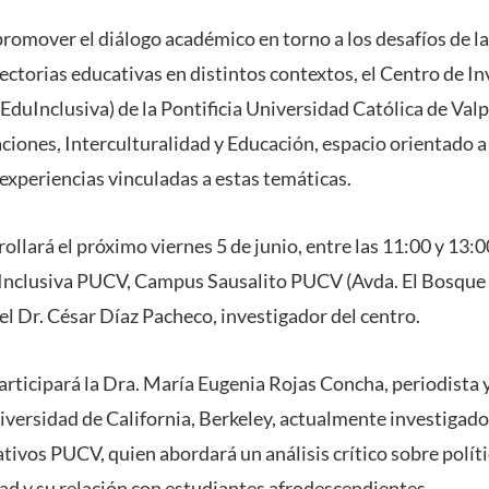
romover el diálogo académico en torno a los desafíos de la
ayectorias educativas en distintos contextos, el Centro de In
EduInclusiva) de la Pontificia Universidad Católica de Valp
ciones, Interculturalidad y Educación, espacio orientado a
y experiencias vinculadas a estas temáticas.
rollará el próximo viernes 5 de junio, entre las 11:00 y 13:0
Inclusiva PUCV, Campus Sausalito PUCV (Avda. El Bosque 
el Dr. César Díaz Pacheco, investigador del centro.
articipará la Dra. María Eugenia Rojas Concha, periodista y
niversidad de California, Berkeley, actualmente investigad
tivos PUCV, quien abordará un análisis crítico sobre polít
dad y su relación con estudiantes afrodescendientes.