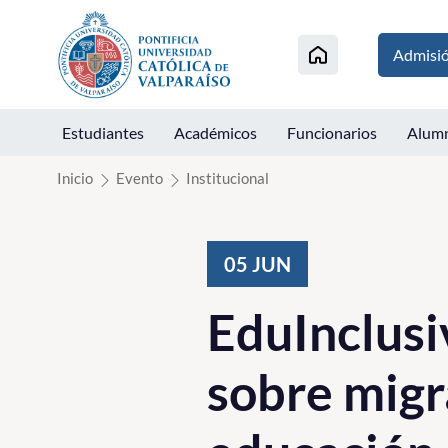
Click acá para ir directamente al contenido
Admisi
Estudiantes
Académicos
Funcionarios
Alum
Inicio
Evento
Institucional
05
JUN
EduInclusi
sobre migr