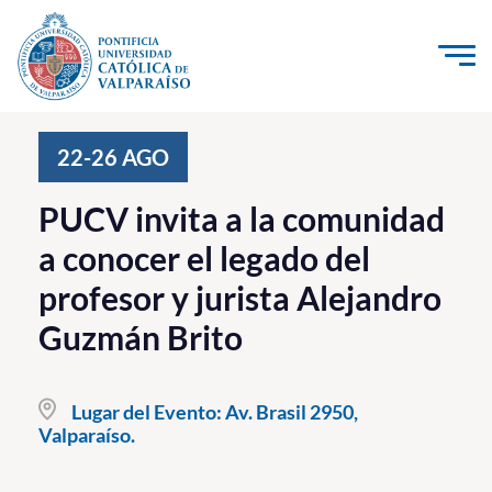
Click acá para ir directamente al contenido
La Universidad
22-26
AGO
Investigación, Creación e Innovación
PUCV invita a la comunidad
PUCV Internacional
a conocer el legado del
Vinculación con el Medio
profesor y jurista Alejandro
Guzmán Brito
Admisión
Pregrado
Lugar del Evento:
Av. Brasil 2950,
Valparaíso.
Postgrado
Formación Continua