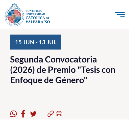
Click acá para ir directamente al contenido
La Universidad
15
JUN
-
13
JUL
Investigación, Creación e Innovación
Segunda Convocatoria
PUCV Internacional
(2026) de Premio "Tesis con
Vinculación con el Medio
Enfoque de Género"
Admisión
Pregrado
Postgrado
Formación Continua