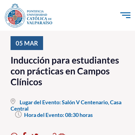
Click acá para ir directamente al contenido
La Universidad
05
MAR
Investigación, Creación e Innovación
Inducción para estudiantes
PUCV Internacional
con prácticas en Campos
Vinculación con el Medio
Clínicos
Admisión
Lugar del Evento:
Salón V Centenario, Casa
Pregrado
Central
Hora del Evento:
08:30 horas
Postgrado
Formación Continua