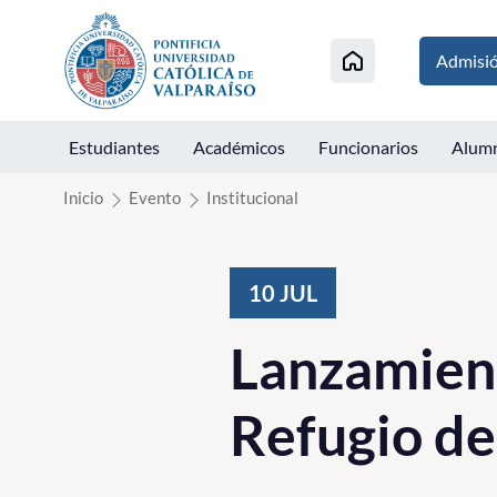
Click acá para ir directamente al contenido
Admisi
Estudiantes
Académicos
Funcionarios
Alum
Inicio
Evento
Institucional
10
JUL
Lanzamient
Refugio de