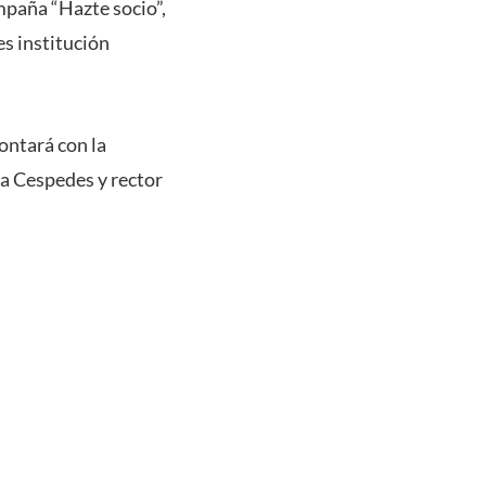
mpaña “Hazte socio”,
es institución
ontará con la
a Cespedes y rector