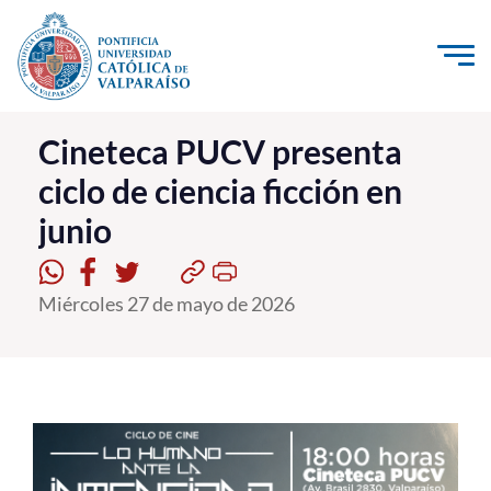
Click acá para ir directamente al contenido
La Universidad
Cineteca PUCV presenta
ciclo de ciencia ficción en
Investigación, Creación e Innovación
junio
PUCV Internacional
Vinculación con el Medio
Miércoles 27 de mayo de 2026
Admisión
Pregrado
Postgrado
Formación Continua