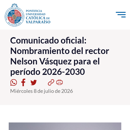
Click acá para ir directamente al contenido
La Universidad
Comunicado oficial:
Nombramiento del rector
Investigación, Creación e Innovación
Nelson Vásquez para el
PUCV Internacional
período 2026-2030
Vinculación con el Medio
Admisión
Miércoles 8 de julio de 2026
Pregrado
Postgrado
Formación Continua