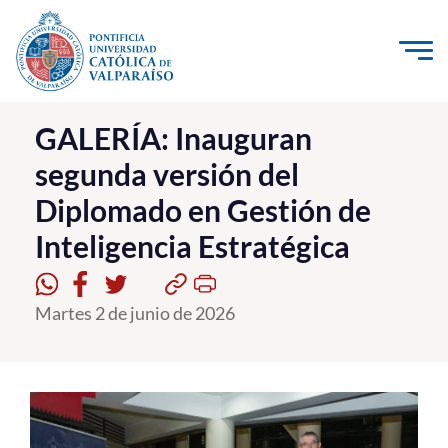
Click acá para ir directamente al contenido
La Universidad
GALERÍA: Inauguran
segunda versión del
Investigación, Creación e Innovación
Diplomado en Gestión de
PUCV Internacional
Inteligencia Estratégica
Vinculación con el Medio
Admisión
Martes 2 de junio de 2026
Pregrado
Postgrado
Formación Continua