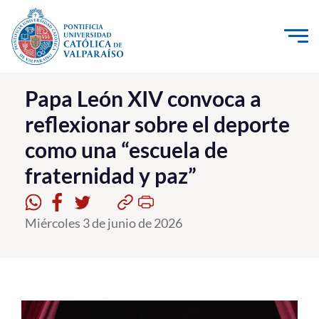
Click acá para ir directamente al contenido
La Universidad
Papa León XIV convoca a
reflexionar sobre el deporte
Investigación, Creación e Innovación
como una “escuela de
PUCV Internacional
fraternidad y paz”
Vinculación con el Medio
Admisión
Miércoles 3 de junio de 2026
Pregrado
Postgrado
Formación Continua