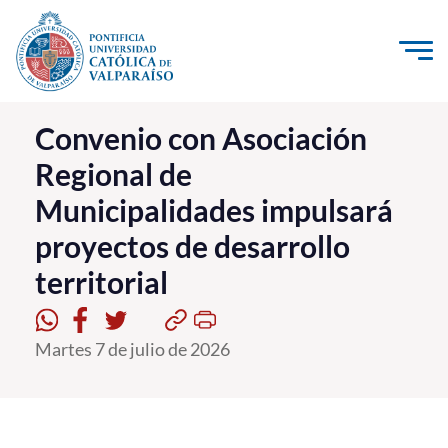
Click acá para ir directamente al contenido
La Universidad
Convenio con Asociación
Regional de
Investigación, Creación e Innovación
Municipalidades impulsará
PUCV Internacional
proyectos de desarrollo
Vinculación con el Medio
territorial
Admisión
Martes 7 de julio de 2026
Pregrado
Postgrado
Formación Continua