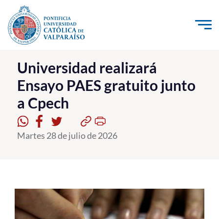
Click acá para ir directamente al contenido
La Universidad
Universidad realizará
Ensayo PAES gratuito junto
Investigación, Creación e Innovación
a Cpech
PUCV Internacional
Vinculación con el Medio
Martes 28 de julio de 2026
Admisión
Pregrado
Postgrado
Formación Continua