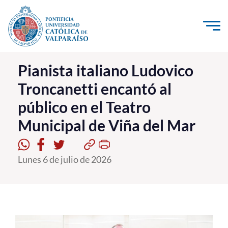
Click acá para ir directamente al contenido
La Universidad
Pianista italiano Ludovico
Troncanetti encantó al
Investigación, Creación e Innovación
público en el Teatro
PUCV Internacional
Municipal de Viña del Mar
Vinculación con el Medio
Admisión
Lunes 6 de julio de 2026
Pregrado
Postgrado
Formación Continua