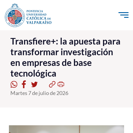
Click acá para ir directamente al contenido
La Universidad
Transfiere+: la apuesta para
transformar investigación
Investigación, Creación e Innovación
en empresas de base
PUCV Internacional
tecnológica
Vinculación con el Medio
Admisión
Martes 7 de julio de 2026
Pregrado
Postgrado
Formación Continua