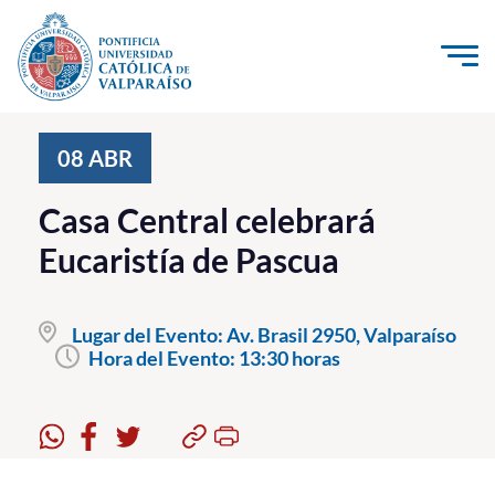
Click acá para ir directamente al contenido
La Universidad
08
ABR
Investigación, Creación e Innovación
Casa Central celebrará
PUCV Internacional
Eucaristía de Pascua
Vinculación con el Medio
Lugar del Evento:
Av. Brasil 2950, Valparaíso
Admisión
Hora del Evento:
13:30 horas
Pregrado
Postgrado
Formación Continua