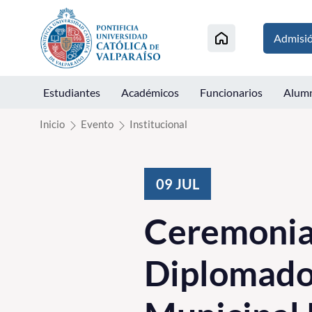
Click acá para ir directamente al contenido
Admisi
Estudiantes
Académicos
Funcionarios
Alum
Inicio
Evento
Institucional
09
JUL
Ceremonia 
Diplomado 