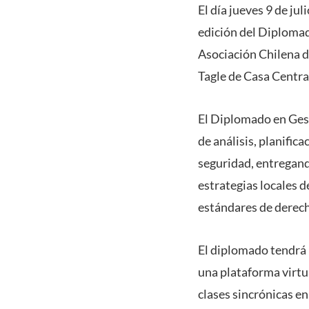
El día jueves 9 de jul
edición del Diplomad
Asociación Chilena d
Tagle de Casa Centra
El Diplomado en Gest
de análisis, planific
seguridad, entregand
estrategias locales d
estándares de derech
El diplomado tendrá 
una plataforma virtua
clases sincrónicas en