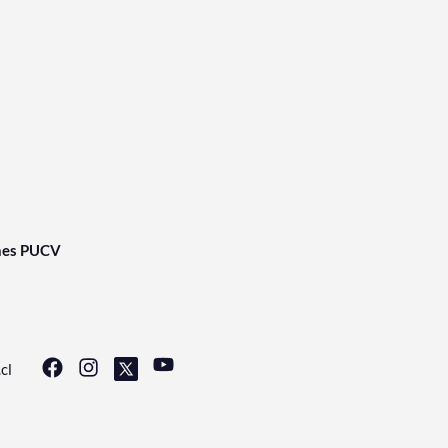
nes PUCV
cl