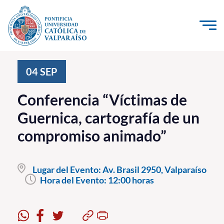
Click acá para ir directamente al contenido
La Universidad
04
SEP
Investigación, Creación e Innovación
Conferencia “Víctimas de
PUCV Internacional
Guernica, cartografía de un
Vinculación con el Medio
compromiso animado”
Admisión
Lugar del Evento:
Av. Brasil 2950, Valparaíso
Pregrado
Hora del Evento:
12:00 horas
Postgrado
Formación Continua