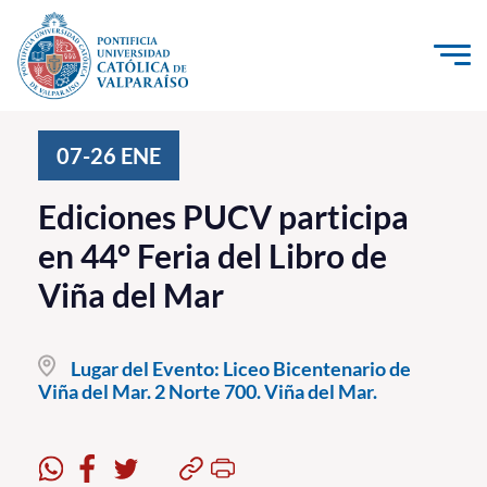
Click acá para ir directamente al contenido
La Universidad
07-26
ENE
Investigación, Creación e Innovación
Ediciones PUCV participa
PUCV Internacional
en 44° Feria del Libro de
Vinculación con el Medio
Viña del Mar
Admisión
Lugar del Evento:
Liceo Bicentenario de
Pregrado
Viña del Mar. 2 Norte 700. Viña del Mar.
Postgrado
Formación Continua