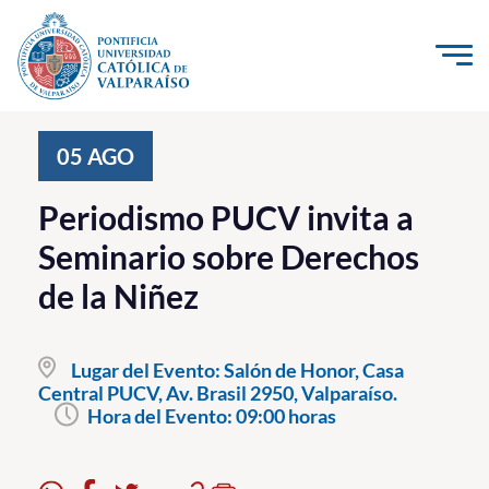
Click acá para ir directamente al contenido
La Universidad
05
AGO
Investigación, Creación e Innovación
Periodismo PUCV invita a
PUCV Internacional
Seminario sobre Derechos
Vinculación con el Medio
de la Niñez
Admisión
Lugar del Evento:
Salón de Honor, Casa
Pregrado
Central PUCV, Av. Brasil 2950, Valparaíso.
Hora del Evento:
09:00 horas
Postgrado
Formación Continua