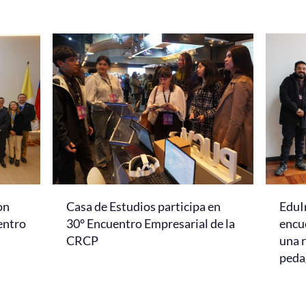
on
Casa de Estudios participa en
EduI
entro
30° Encuentro Empresarial de la
encu
CRCP
una r
peda