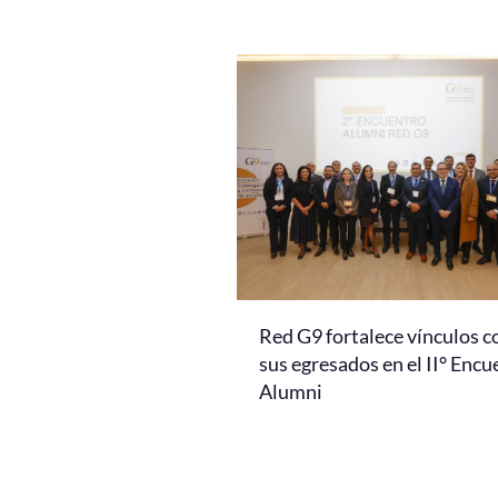
Red G9 fortalece vínculos c
sus egresados en el II° Encu
Alumni