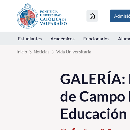
Click acá para ir directamente al contenido
Admisi
Estudiantes
Académicos
Funcionarios
Alum
Inicio
Noticias
Vida Universitaria
GALERÍA: B
de Campo D
Educación