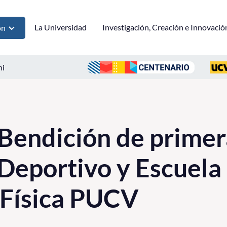
La Universidad
Investigación, Creación e Innovació
ón
ni
endición de primer
eportivo y Escuela
 Física PUCV