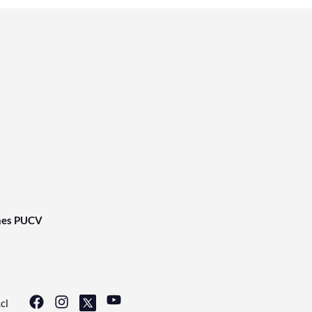
nes PUCV
cl