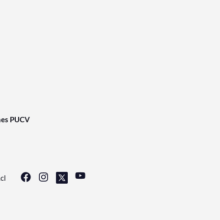
nes PUCV
cl