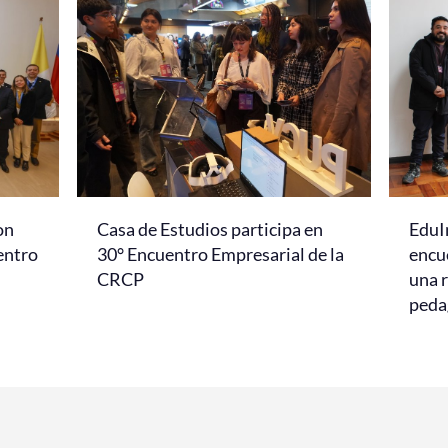
on
Casa de Estudios participa en
EduI
entro
30° Encuentro Empresarial de la
encu
CRCP
una r
peda