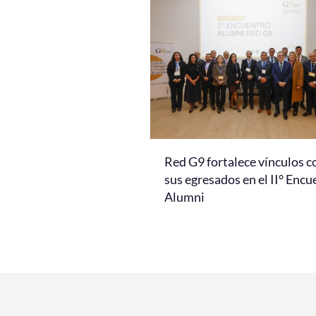
Red G9 fortalece vínculos c
sus egresados en el II° Encu
Alumni