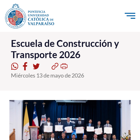
Click acá para ir directamente al contenido
La Universidad
Escuela de Construcción y
Transporte 2026
Investigación, Creación e Innovación
PUCV Internacional
Miércoles 13 de mayo de 2026
Vinculación con el Medio
Admisión
Pregrado
Postgrado
Formación Continua