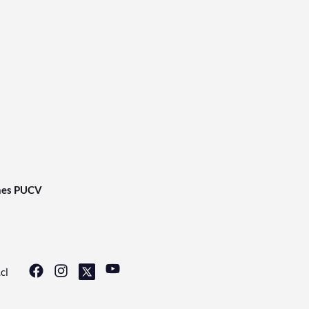
nes PUCV
cl