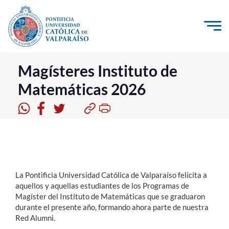
Click acá para ir directamente al contenido
La Universidad
Magísteres Instituto de
Matemáticas 2026
Investigación, Creación e Innovación
PUCV Internacional
Vinculación con el Medio
Admisión
La Pontificia Universidad Católica de Valparaíso felicita a
Pregrado
aquellos y aquellas estudiantes de los Programas de
Magíster del Instituto de Matemáticas que se graduaron
Postgrado
durante el presente año, formando ahora parte de nuestra
Red Alumni.
Formación Continua