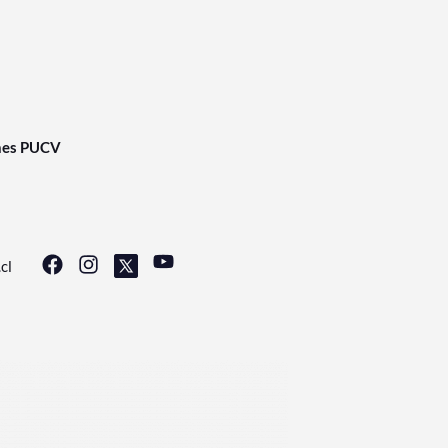
nes PUCV
cl