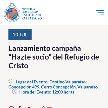
Click acá para ir directamente al contenido
La Universidad
10
JUL
Investigación, Creación e Innovación
Lanzamiento campaña
PUCV Internacional
“Hazte socio” del Refugio de
Vinculación con el Medio
Cristo
Admisión
Lugar del Evento:
Destino Valparaíso:
Pregrado
Concepción 499, Cerro Concepción, Valparaíso,
Hora del Evento:
12:00 horas
Postgrado
Formación Continua