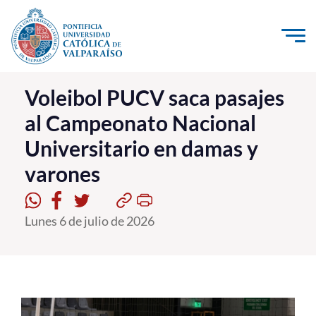
Click acá para ir directamente al contenido
La Universidad
Voleibol PUCV saca pasajes
al Campeonato Nacional
Investigación, Creación e Innovación
Universitario en damas y
PUCV Internacional
varones
Vinculación con el Medio
Admisión
Lunes 6 de julio de 2026
Pregrado
Postgrado
Formación Continua