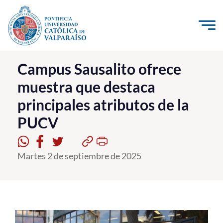
Click acá para ir directamente al contenido
La Universidad
Campus Sausalito ofrece
muestra que destaca
Investigación, Creación e Innovación
principales atributos de la
PUCV Internacional
PUCV
Vinculación con el Medio
Admisión
Martes 2 de septiembre de 2025
Pregrado
Postgrado
Formación Continua