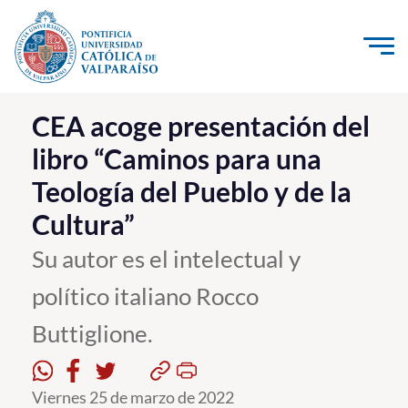
Click acá para ir directamente al contenido
La Universidad
CEA acoge presentación del
libro “Caminos para una
Investigación, Creación e Innovación
Teología del Pueblo y de la
PUCV Internacional
Cultura”
Vinculación con el Medio
Su autor es el intelectual y
Admisión
político italiano Rocco
Pregrado
Buttiglione.
Postgrado
Viernes 25 de marzo de 2022
Formación Continua