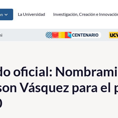
La Universidad
Investigación, Creación e Innovació
ón
ni
o oficial: Nombrami
son Vásquez para el 
0