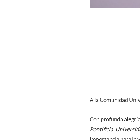
A la Comunidad Unive
Con profunda alegría 
Pontificia Universi
importancia para la v