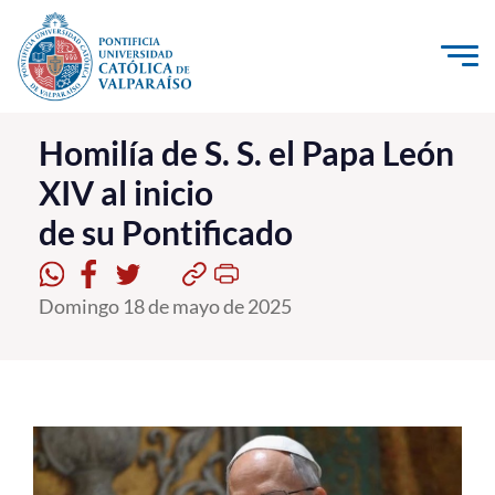
Click acá para ir directamente al contenido
La Universidad
Homilía de S. S. el Papa León
XIV al inicio
Investigación, Creación e Innovación
de su Pontificado
PUCV Internacional
Vinculación con el Medio
Domingo 18 de mayo de 2025
Admisión
Pregrado
Postgrado
Formación Continua