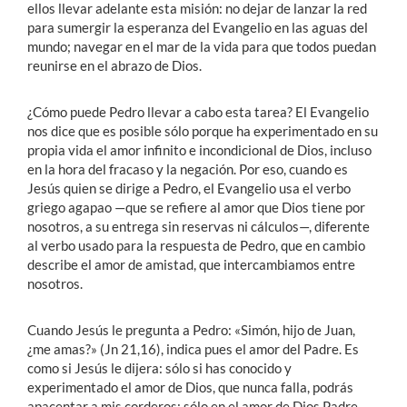
ellos llevar adelante esta misión: no dejar de lanzar la red
para sumergir la esperanza del Evangelio en las aguas del
mundo; navegar en el mar de la vida para que todos puedan
reunirse en el abrazo de Dios.
¿Cómo puede Pedro llevar a cabo esta tarea? El Evangelio
nos dice que es posible sólo porque ha experimentado en su
propia vida el amor infinito e incondicional de Dios, incluso
en la hora del fracaso y la negación. Por eso, cuando es
Jesús quien se dirige a Pedro, el Evangelio usa el verbo
griego agapao —que se refiere al amor que Dios tiene por
nosotros, a su entrega sin reservas ni cálculos—, diferente
al verbo usado para la respuesta de Pedro, que en cambio
describe el amor de amistad, que intercambiamos entre
nosotros.
Cuando Jesús le pregunta a Pedro: «Simón, hijo de Juan,
¿me amas?» (Jn 21,16), indica pues el amor del Padre. Es
como si Jesús le dijera: sólo si has conocido y
experimentado el amor de Dios, que nunca falla, podrás
apacentar a mis corderos; sólo en el amor de Dios Padre