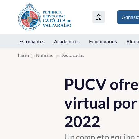
Click acá para ir directamente al contenido
Admisi
Estudiantes
Académicos
Funcionarios
Alum
Inicio
Noticias
Destacadas
PUCV ofrec
virtual po
2022
Un completo equipo d