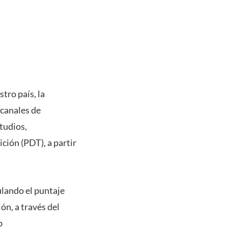
tro país, la
 canales de
tudios,
ción (PDT), a partir
ulando el puntaje
n, a través del
b