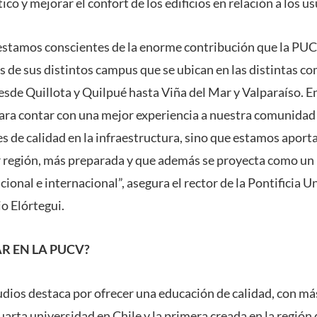
ico y mejorar el confort de los edificios en relación a los us
tamos conscientes de la enorme contribución que la PUCV 
s de sus distintos campus que se ubican en las distintas co
desde Quillota y Quilpué hasta Viña del Mar y Valparaíso. En
ra contar con una mejor experiencia a nuestra comunidad 
s de calidad en la infraestructura, sino que estamos apor
 región, más preparada y que además se proyecta como un 
cional e internacional”, asegura el rector de la Pontificia 
o Elórtegui.
R EN LA PUCV?
dios destaca por ofrecer una educación de calidad, con má
cuarta universidad en Chile y la primera creada en la región