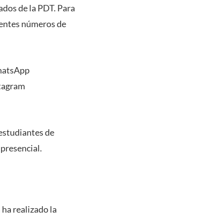
tados de la PDT. Para
uientes números de
WhatsApp
stagram
 estudiantes de
 presencial.
ha realizado la