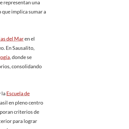
ue representan una
o que implica sumar a
ias del Mar
en el
o. En Sausalito,
gogía
, donde se
torios, consolidando
 la
Escuela de
asil en pleno centro
poran criterios de
terior para lograr