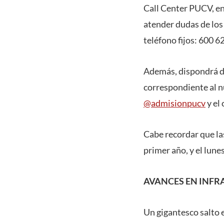
Call Center PUCV, ent
atender dudas de los
teléfono fijos: 600 
Además, dispondrá de
correspondiente al n
@admisionpucv
y el
Cabe recordar que las
primer año, y el lune
AVANCES EN INF
Un gigantesco salto 