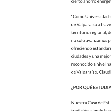
cierto ahorro energét
“Como Universidad es
de Valparaíso a travé
territorio regional, 
no sólo avanzamos pa
ofreciendo estándare
ciudades y una mejor
reconocido a nivel na
de Valparaíso, Claudi
¿POR QUÉ ESTUDIA
Nuestra Casa de Estu
tradición, siendo la 