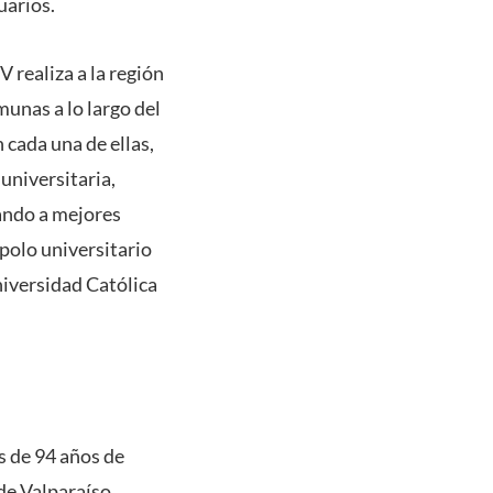
uarios.
realiza a la región
munas a lo largo del
 cada una de ellas,
universitaria,
tando a mejores
polo universitario
Universidad Católica
s de 94 años de
 de Valparaíso.