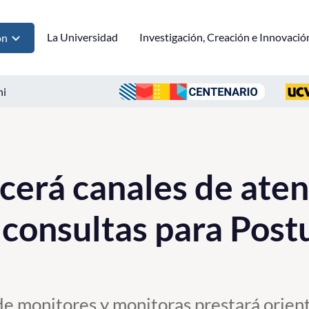
La Universidad
Investigación, Creación e Innovació
ón
ni
erá canales de aten
r consultas para Post
e monitores y monitoras prestará orient