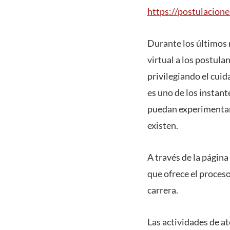
https://postulacion
Durante los últimos 
virtual a los postul
privilegiando el cuid
es uno de los instant
puedan experimentar
existen.
A través de la págin
que ofrece el proces
carrera.
Las actividades de a