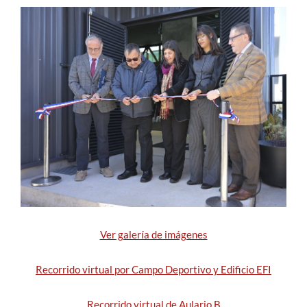
Estudiantes
Académicos
Funcionarios
Alumni
English
Ver galería de imágenes
Recorrido virtual por Campo Deportivo y Edificio EFI
Recorrido virtual de Aulario B