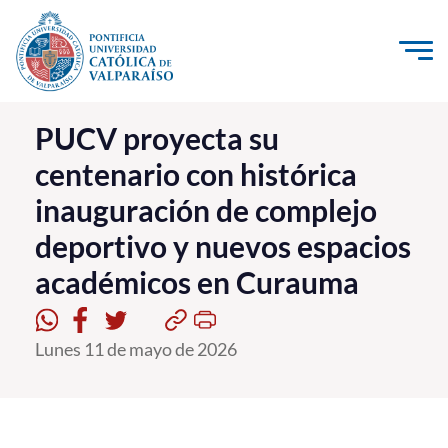
Click acá para ir directamente al contenido
La Universidad
PUCV proyecta su
centenario con histórica
Investigación, Creación e Innovación
inauguración de complejo
PUCV Internacional
deportivo y nuevos espacios
Vinculación con el Medio
académicos en Curauma
Admisión
Lunes 11 de mayo de 2026
Pregrado
Postgrado
Formación Continua