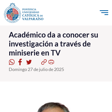
Click acá para ir directamente al contenido
La Universidad
Académico da a conocer su
investigación a través de
Investigación, Creación e Innovación
miniserie en TV
PUCV Internacional
Vinculación con el Medio
Domingo 27 de julio de 2025
Admisión
Pregrado
Postgrado
Formación Continua