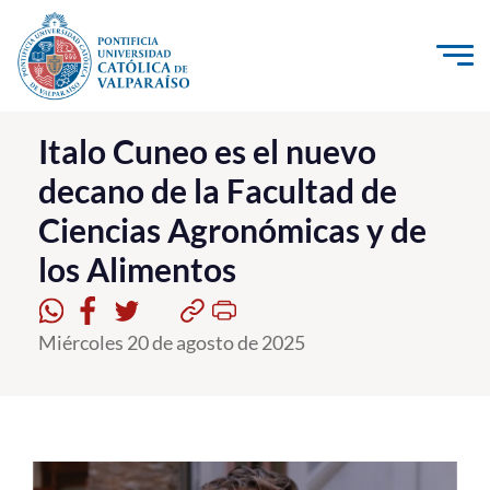
Click acá para ir directamente al contenido
La Universidad
Italo Cuneo es el nuevo
decano de la Facultad de
Investigación, Creación e Innovación
Ciencias Agronómicas y de
PUCV Internacional
los Alimentos
Vinculación con el Medio
Admisión
Miércoles 20 de agosto de 2025
Pregrado
Postgrado
Formación Continua