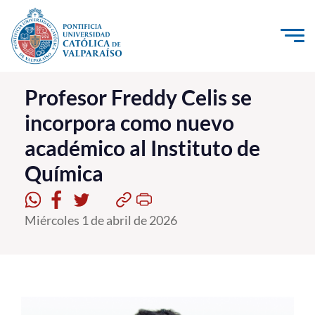
Click acá para ir directamente al contenido
La Universidad
Profesor Freddy Celis se
incorpora como nuevo
Investigación, Creación e Innovación
académico al Instituto de
PUCV Internacional
Química
Vinculación con el Medio
Admisión
Miércoles 1 de abril de 2026
Pregrado
Postgrado
Formación Continua