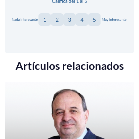
Califica del 1 al 5
1
2
3
4
5
Nada interesante
Muy interesante
Artículos relacionados