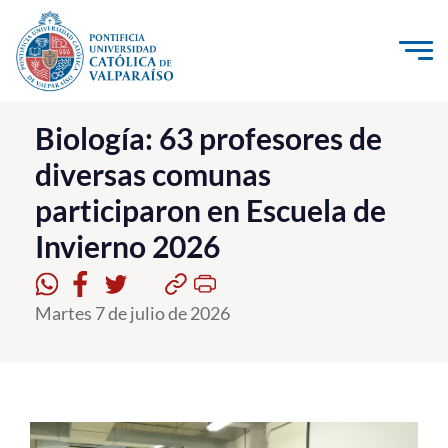
Click acá para ir directamente al contenido
La Universidad
Biología: 63 profesores de
diversas comunas
Investigación, Creación e Innovación
participaron en Escuela de
PUCV Internacional
Invierno 2026
Vinculación con el Medio
Admisión
Martes 7 de julio de 2026
Pregrado
Postgrado
Formación Continua