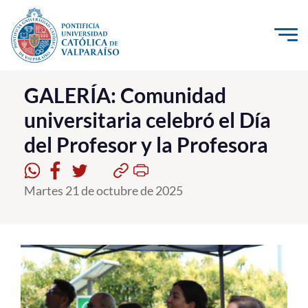
Click acá para ir directamente al contenido
La Universidad
GALERÍA: Comunidad
universitaria celebró el Día
Investigación, Creación e Innovación
del Profesor y la Profesora
PUCV Internacional
Vinculación con el Medio
Martes 21 de octubre de 2025
Admisión
Pregrado
Postgrado
Formación Continua