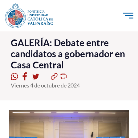
Click acá para ir directamente al contenido
La Universidad
GALERÍA: Debate entre
candidatos a gobernador en
Investigación, Creación e Innovación
Casa Central
PUCV Internacional
Vinculación con el Medio
Viernes 4 de octubre de 2024
Admisión
Pregrado
Postgrado
Formación Continua