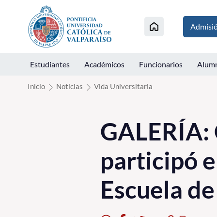
Click acá para ir directamente al contenido
Admisi
Estudiantes
Académicos
Funcionarios
Alum
Inicio
Noticias
Vida Universitaria
GALERÍA: 
participó e
Escuela de