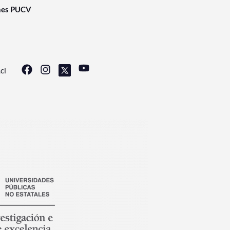
nes PUCV
cl