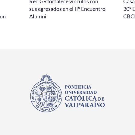
Red G9 fortalece vínculos con
Casa 
l
sus egresados en el II° Encuentro
30° 
con
Alumni
CRC