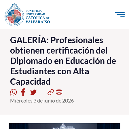
Click acá para ir directamente al contenido
La Universidad
GALERÍA: Profesionales
obtienen certificación del
Investigación, Creación e Innovación
Diplomado en Educación de
PUCV Internacional
Estudiantes con Alta
Vinculación con el Medio
Capacidad
Admisión
Miércoles 3 de junio de 2026
Pregrado
Postgrado
Formación Continua