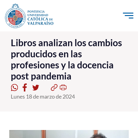
Click acá para ir directamente al contenido
La Universidad
Libros analizan los cambios
producidos en las
Investigación, Creación e Innovación
profesiones y la docencia
PUCV Internacional
post pandemia
Vinculación con el Medio
Admisión
Lunes 18 de marzo de 2024
Pregrado
Postgrado
Formación Continua