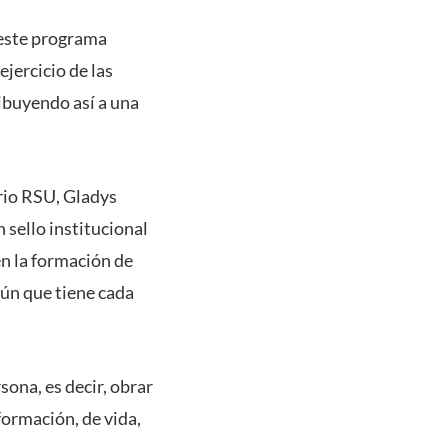
 este programa
jercicio de las
ibuyendo así a una
rio RSU, Gladys
 sello institucional
n la formación de
mún que tiene cada
rsona, es decir, obrar
formación, de vida,