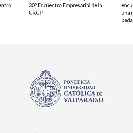
entro
30° Encuentro Empresarial de la
encu
CRCP
una r
peda