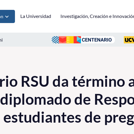
La Universidad
Investigación, Creación e Innovació
ón
ni
io RSU da término 
 diplomado de Respo
a estudiantes de pre