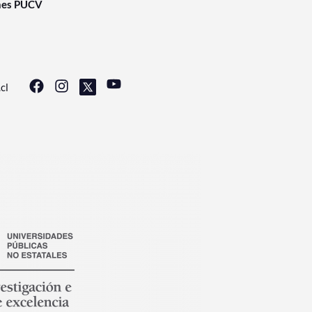
nes PUCV
cl