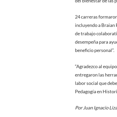
del bienestar de las 
24 carreras formaron
incluyendo a Braian 
de trabajo colaborat
desempeña para ayuda
beneficio personal”.
“Agradezco al equipo
entregaron las herra
labor social que deb
Pedagogía en Histori
Por Juan Ignacio Liz