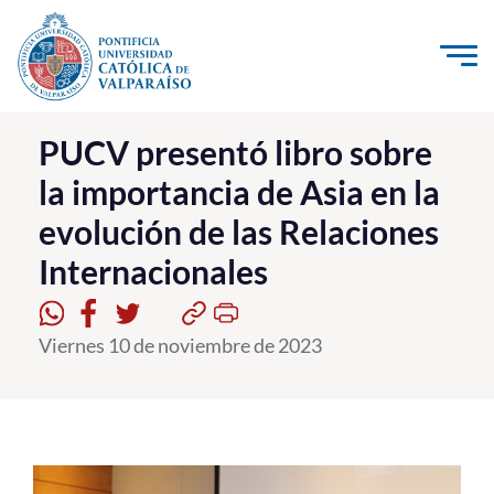
Click acá para ir directamente al contenido
La Universidad
PUCV presentó libro sobre
la importancia de Asia en la
Investigación, Creación e Innovación
evolución de las Relaciones
PUCV Internacional
Internacionales
Vinculación con el Medio
Admisión
Viernes 10 de noviembre de 2023
Pregrado
Postgrado
Formación Continua