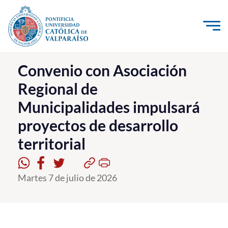
Click acá para ir directamente al contenido
La Universidad
Convenio con Asociación
Regional de
Investigación, Creación e Innovación
Municipalidades impulsará
PUCV Internacional
proyectos de desarrollo
Vinculación con el Medio
territorial
Admisión
Martes 7 de julio de 2026
Pregrado
Postgrado
Formación Continua