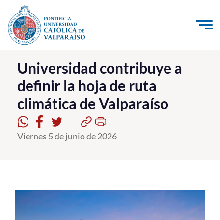
Click acá para ir directamente al contenido
La Universidad
Universidad contribuye a
definir la hoja de ruta
Investigación, Creación e Innovación
climática de Valparaíso
PUCV Internacional
Vinculación con el Medio
Viernes 5 de junio de 2026
Admisión
Pregrado
Postgrado
Formación Continua