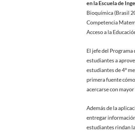
en la Escuela de Ing
Bioquímica (Brasil 2
Competencia Matemát
Acceso a la Educació
El jefe del Programa 
estudiantes a aprove
estudiantes de 4° me
primera fuente cómo s
acercarse con mayor 
Además de la aplicac
entregar información
estudiantes rindan l