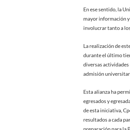
En ese sentido, la U
mayor información y 
involucrar tanto a lo
La realización de es
durante el último ti
diversas actividades 
admisión universitari
Esta alianza ha perm
egresados y egresada
de esta iniciativa, C
resultados a cada pa
preparación para la 