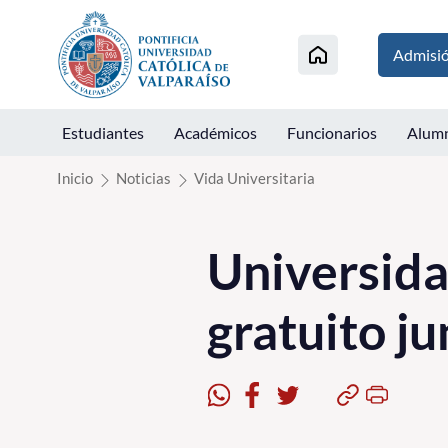
Click acá para ir directamente al contenido
Admisi
Estudiantes
Académicos
Funcionarios
Alum
Inicio
Noticias
Vida Universitaria
Universida
gratuito j