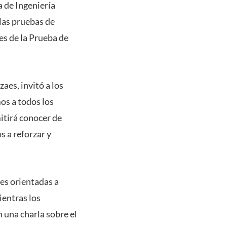
a de Ingeniería
las pruebas de
s de la Prueba de
aes, invitó a los
os a todos los
itirá conocer de
s a reforzar y
des orientadas a
ientras los
 una charla sobre el