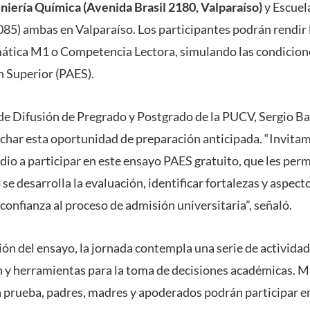
eniería Química (Avenida Brasil 2180, Valparaíso)
y Escuel
085) ambas en Valparaíso. Los participantes podrán rendir 
ica M1 o Competencia Lectora, simulando las condicione
n Superior (PAES).
de Difusión de Pregrado y Postgrado de la PUCV, Sergio Baz
char esta oportunidad de preparación anticipada. “Invitam
dio a participar en este ensayo PAES gratuito, que les perm
e desarrolla la evaluación, identificar fortalezas y aspecto
confianza al proceso de admisión universitaria”, señaló.
ión del ensayo, la jornada contempla una serie de activida
 y herramientas para la toma de decisiones académicas. M
a prueba, padres, madres y apoderados podrán participar en