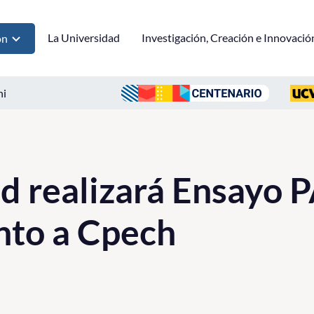
La Universidad
Investigación, Creación e Innovació
ón
ni
d realizará Ensayo 
unto a Cpech