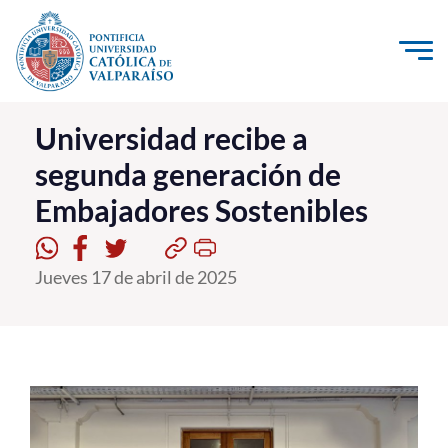
Click acá para ir directamente al contenido
La Universidad
Universidad recibe a
segunda generación de
Investigación, Creación e Innovación
Embajadores Sostenibles
PUCV Internacional
Vinculación con el Medio
Jueves 17 de abril de 2025
Admisión
Pregrado
Postgrado
Formación Continua